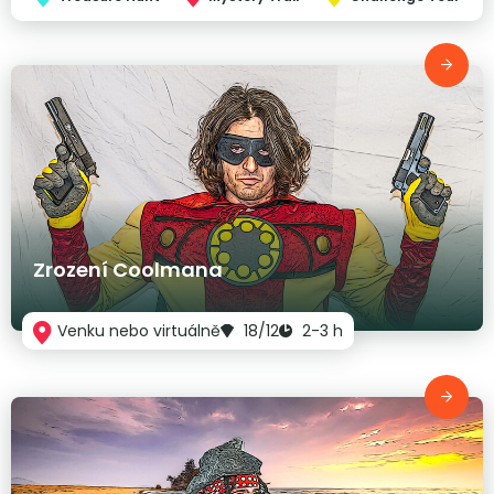
Zrození Coolmana
Venku nebo virtuálně
18/12
2-3 h