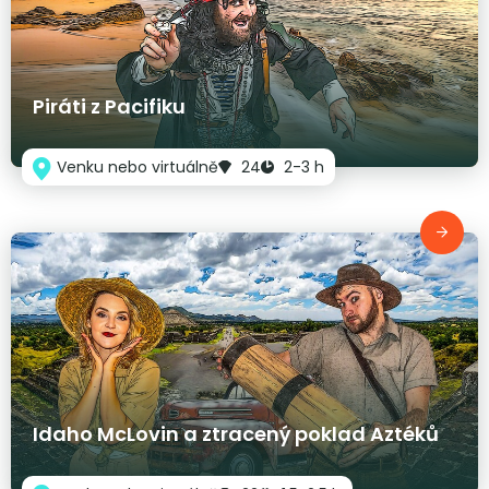
Piráti z Pacifiku
Venku nebo virtuálně
24
2-3 h
Idaho McLovin a ztracený poklad Aztéků