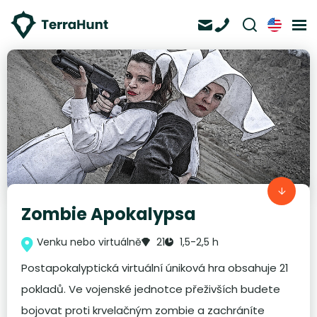
Zombie Apokalypsa
Venku nebo virtuálně
21
1,5-2,5 h
Postapokalyptická virtuální úniková hra obsahuje 21
pokladů. Ve vojenské jednotce přeživších budete
bojovat proti krvelačným zombie a zachráníte