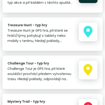
typ akce a při každém z těchto spuštění
se aplikace chová trochu jinak.
Treasure Hunt - typ hry
Treasure Hunt je GPS hra, při které se
hráči/týmy pohybují s tablety nebo
mobily v terénu, hledají poklady,
odpovídají na otázky a plní úkoly. Od her
typu Challenge Tour a Mystery Trail se
liší zejména zobrazením pokladů na
mapě.
Challenge Tour - typ hry
Challenge Tour je GPS hra, při které
soutěžící prochází předem vytvořenou
trasu. Hledají poklady, odpovídají na
otázky a plní úkoly. Od her typu
Treasure Hunt a Mystery Trail se liší
zejména uspořádáním bodů na mapě.
Mystery Trail - typ hry