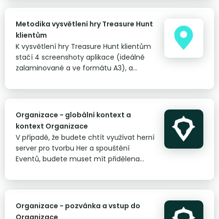
hrát bez instruktora a spustit hru
pomocí QR kódu. Plně nahrazuje osobní
Metodika vysvětlení hry Treasure Hunt
vysvětlení programu klientům naším
klientům
instruktorským týmem.
K vysvětlení hry Treasure Hunt klientům
stačí 4 screenshoty aplikace (ideálně
zalaminované a ve formátu A3), a
dodržování níže uvedené posloupnosti
vysvětlování.
Organizace - globální kontext a
kontext Organizace
V případě, že budete chtít využívat herní
server pro tvorbu Her a spouštění
Eventů, budete muset mít přidělena
speciální oprávnění. I pak budete muset
rozlišovat mezi globálním kontextem a
kontextem konkrétní organizace.
Organizace - pozvánka a vstup do
Organizace