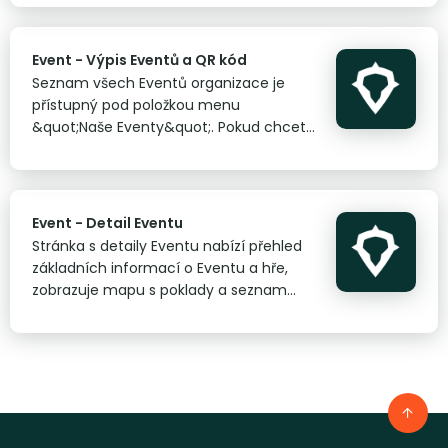
tlačítko &quot;Vytvořit Event&quot;,
které se nachází v seznamu
dostupných her.
Event - Výpis Eventů a QR kód
Seznam všech Eventů organizace je
přístupný pod položkou menu
&quot;Naše Eventy&quot;. Pokud chcete
zobrazit jen vámi osobně spuštěné
Eventy, klikněte na &quot;Moje
Eventy&quot;. &nbsp;
Event - Detail Eventu
Stránka s detaily Eventu nabízí přehled
základních informací o Eventu a hře,
zobrazuje mapu s poklady a seznam
přihlášených hráčů nebo týmů, včetně
jejich pořadí a fotografií pořízených
během hry.