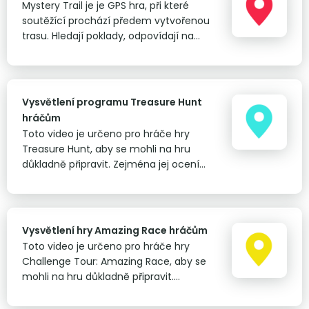
Mystery Trail je je GPS hra, při které
soutěžící prochází předem vytvořenou
trasu. Hledají poklady, odpovídají na
otázky a plní úkoly.&nbsp;Od her typu
Treasure Hunt a Challenge Tour se liší
zejména uspořádáním bodů na mapě.
Vysvětlení programu Treasure Hunt
hráčům
Toto video je určeno pro hráče hry
Treasure Hunt, aby se mohli na hru
důkladně připravit. Zejména jej ocení
hráči samoobslužných her, kteří se
rozhodnou hrát bez instruktora a spustit
hru pomocí QR kódu.&nbsp;&nbsp; Plně
nahrazuje osobní vysvětlení programu
Vysvětlení hry Amazing Race hráčům
klientům naším instruktorským týmem.
Toto video je určeno pro hráče hry
Challenge Tour: Amazing Race, aby se
mohli na hru důkladně připravit.
Zejména jej ocení hráči
samoobslužných her, kteří se rozhodnou