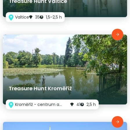
Treasure Hunt Valtice
Valtice
35
1,5-2,5 h
Treasure Hunt Kroměříž
Kroměříž - centrum a
41
2,5 h
parky