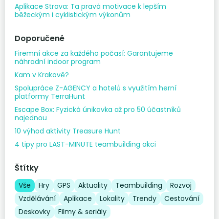
Aplikace Strava: Ta pravá motivace k lepším
běžeckým i cyklistickým výkonům
Doporučené
Firemní akce za každého počasí: Garantujeme
náhradní indoor program
Kam v Krakově?
Spolupráce Z-AGENCY a hotelů s využitím herní
platformy TerraHunt
Escape Box: Fyzická únikovka až pro 50 účastníků
najednou
10 výhod aktivity Treasure Hunt
4 tipy pro LAST-MINUTE teambuilding akci
Štítky
Vše
Hry
GPS
Aktuality
Teambuilding
Rozvoj
Vzdělávání
Aplikace
Lokality
Trendy
Cestování
Deskovky
Filmy & seriály