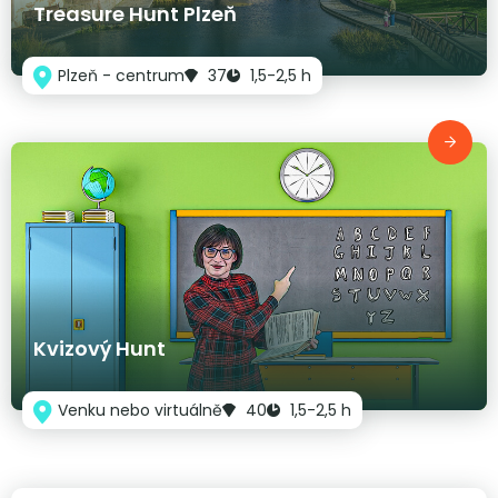
Treasure Hunt Plzeň
Plzeň - centrum
37
1,5-2,5 h
Kvizový Hunt
Venku nebo virtuálně
40
1,5-2,5 h