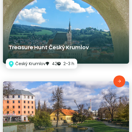
Treasure Hunt Český Krumlov
Český Krumlov
42
2-3 h