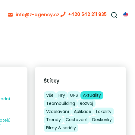
+420 542 211 935
info@z-agency.cz
Štítky
Vše
Hry
GPS
Aktuality
radní
Teambuilding
Rozvoj
Vzdělávání
Aplikace
Lokality
Trendy
Cestování
Deskovky
otelů
y
Filmy & seriály