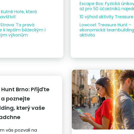
Escape Box: Fyzická úniko
až pro 50 účastníků naje
v Kutné Hoře, která
avštívit
10 výhod aktivity Treasur
 Strava: Ta pravá
Lowcost Treasure Hunt –
 k lepším běžeckým i
ekonomická teambuildin
ickým výkonům
aktivita
 Hunt Brno: Přijďte
 a poznejte
ding, který vaše
nadchne
m vás pozvali na