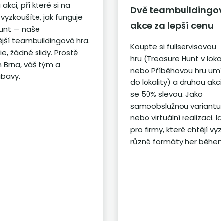
akci, při které si na
Dvě teambuildingo
i vyzkoušíte, jak funguje
akce za lepší cenu
unt — naše
ější teambuildingová hra.
Koupte si fullservisovou
e, žádné slidy. Prostě
hru (Treasure Hunt v loka
ch Brna, váš tým a
nebo Příběhovou hru um
bavy.
do lokality) a druhou akc
se 50% slevou. Jako
samoobslužnou variantu
nebo virtuální realizaci. I
pro firmy, které chtějí v
různé formáty her během