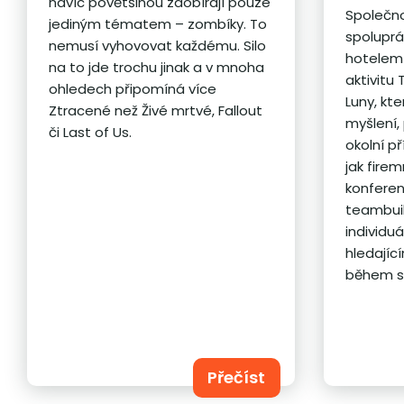
navíc povětšinou zaobírají pouze
Společn
jediným tématem – zombíky. To
spoluprá
nemusí vyhovovat každému. Silo
hotelem 
na to jde trochu jinak a v mnoha
aktivitu
ohledech připomíná více
Luny, kt
Ztracené než Živé mrtvé, Fallout
myšlení,
či Last of Us.
okolní př
jak fire
konferen
teambuil
individu
hledajíc
během s
Přečíst