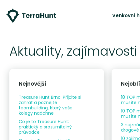
Venkovní h
Aktuality, zajímavosti
Nejnovější
Nejobl
Treasure Hunt Brno: Přijďte si
18 TOP m
zahrát a poznejte
musíte n
teambuilding, který vaše
10 TOP m
kolegy nadchne
musíte n
Co je to Treasure Hunt:
3 nejzná
praktický a srozumitelný
drogové 
průvodce
10 zajím