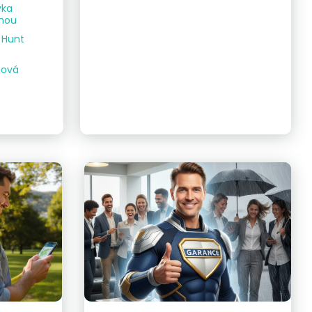
vka
dnou
e Hunt
gová