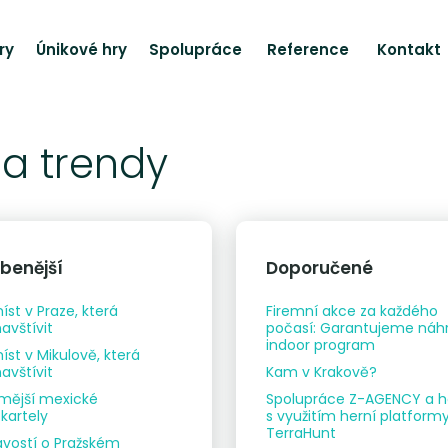
ry
Únikové hry
Spolupráce
Reference
Kontakt
 a trendy
íbenější
Doporučené
íst v Praze, která
Firemní akce za každého
avštívit
počasí: Garantujeme náh
indoor program
íst v Mikulově, která
avštívit
Kam v Krakově?
mější mexické
Spolupráce Z-AGENCY a h
kartely
s využitím herní platform
TerraHunt
avostí o Pražském