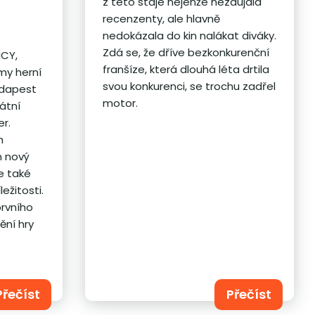
z této stáje nejenže nezaujala
recenzenty, ale hlavně
nedokázala do kin nalákat diváky.
Zdá se, že dříve bezkonkurenční
NCY,
franšíze, která dlouhá léta drtila
my herní
svou konkurenci, se trochu zadřel
udapest
motor.
átní
er.
h
n nový
le také
ežitosti.
prvního
ění hry
Přečíst
Přečíst