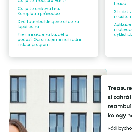
Co je to Treasure Hunt?
hradu
Co je to úniková hra:
21 míst 
Kompletní průvodce
musíte n
Dvě teambuildingové akce za
Aplikace
lepší cenu
motivace
Firemní akce za každého
cyklist
počasí: Garantujeme náhradní
indoor program
Treasure
si zahrát
teambuil
kolegy 
Rádi bycho