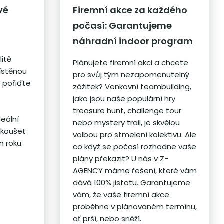
vé
Firemní akce za každého
počasí: Garantujeme
náhradní indoor program
litě
Plánujete firemní akci a chcete
ístěnou
pro svůj tým nezapomenutelný
i pořiďte
zážitek? Venkovní teambuilding,
jako jsou naše populární hry
treasure hunt, challenge tour
deální
nebo mystery trail, je skvělou
yzkoušet
volbou pro stmelení kolektivu. Ale
 roku.
co když se počasí rozhodne vaše
plány překazit? U nás v Z-
AGENCY máme řešení, které vám
dává 100% jistotu. Garantujeme
vám, že vaše firemní akce
proběhne v plánovaném termínu,
ať prší, nebo sněží.