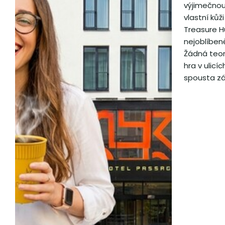
výjimečnou 
vlastní kůž
Treasure H
nejoblíben
Žádná teori
hra v ulicí
spousta zá