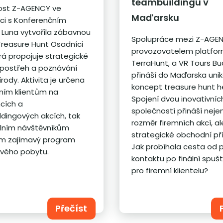
teambuildingu v
ost Z-AGENCY ve
Maďarsku
ci s Konferenčním
Luna vytvořila zábavnou
Spolupráce mezi Z-AGE
 Treasure Hunt Osadníci
provozovatelem platfor
erá propojuje strategické
TerraHunt, a VR Tours B
 postřeh a poznávání
přináší do Maďarska unik
írody. Aktivita je určena
koncept treasure hunt h
mním klientům na
Spojení dvou inovativníc
cích a
společností přináší neje
dingových akcích, tak
rozměr firemních akcí, a
álním návštěvníkům
strategické obchodní příl
ím zajímavý program
Jak probíhala cesta od 
vého pobytu.
kontaktu po finální spušt
pro firemní klientelu?
Přečíst