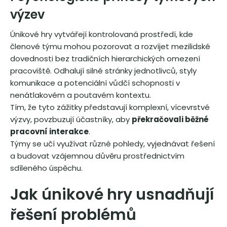
výzev
Únikové hry vytvářejí kontrolovaná prostředí, kde
členové týmu mohou pozorovat a rozvíjet mezilidské
dovednosti bez tradičních hierarchických omezení
pracoviště. Odhalují silné stránky jednotlivců, styly
komunikace a potenciální vůdčí schopnosti v
nenátlakovém a poutavém kontextu.
Tím, že tyto zážitky představují komplexní, vícevrstvé
výzvy, povzbuzují účastníky, aby
překračovali běžné
pracovní interakce
.
Týmy se učí využívat různé pohledy, vyjednávat řešení
a budovat vzájemnou důvěru prostřednictvím
sdíleného úspěchu.
Jak únikové hry usnadňují
řešení problémů