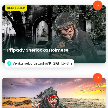
BESTSELLER
Případy Sherlocka Holmese
Venku nebo virtuálně
21
1,5-3 h