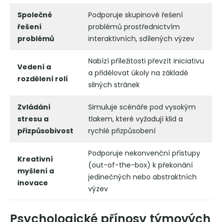
Společné
Podporuje skupinové řešení
řešení
problémů prostřednictvím
problémů
interaktivních, sdílených výzev
Nabízí příležitosti převzít iniciativu
Vedení a
a přidělovat úkoly na základě
rozdělení rolí
silných stránek
Zvládání
Simuluje scénáře pod vysokým
stresu a
tlakem, které vyžadují klid a
přizpůsobivost
rychlé přizpůsobení
Podporuje nekonvenční přístupy
Kreativní
(out-of-the-box) k překonání
myšlení a
jedinečných nebo abstraktních
inovace
výzev
Psychologické přínosy týmových