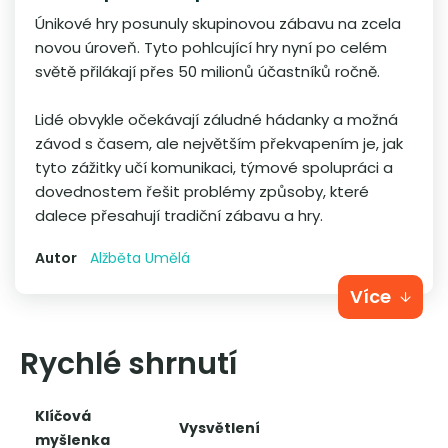
Únikové hry posunuly skupinovou zábavu na zcela
novou úroveň. Tyto pohlcující hry nyní po celém
světě přilákají přes 50 milionů účastníků ročně.
Lidé obvykle očekávají záludné hádanky a možná
závod s časem, ale největším překvapením je, jak
tyto zážitky učí komunikaci, týmové spolupráci a
dovednostem řešit problémy způsoby, které
dalece přesahují tradiční zábavu a hry.
Autor
Alžběta Umělá
Více
Rychlé shrnutí
Klíčová
Vysvětlení
myšlenka