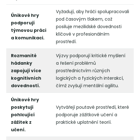
Vyžadují, aby hráči spolupracovali
Únikové hry
pod časovým tlakem, což
podporují
posiluje mezilidské dovednosti
týmovou práci
klíčové v profesionálním
a komunikaci.
prostředí.
Rozmanité
Výzvy podporují kritické myšlení
hádanky
a řešení problémů
zapojují více
prostřednictvím různých
kognitivních
logických a fyzických interakcí,
dovedností.
čímž zvyšují mentální agilitu.
Únikové hry
poskytují
Vytvářejí poutavé prostředí, které
pohlcující
podporuje zážitkové učení a
zážitek z
praktické uplatnění teorií.
učení.