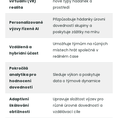
virtuální (VR)
nové typy hádanek a
realita
prostředí
Přizpůsobuje hádanky úrovni
Personalizované
dovedností skupiny a
výzvy řízené AI
poskytuje zážitky na míru
Umožňuje týmům na různých
Vzdálená a
místech hrát společně v
hybridní účast
reálném čase
Pokročilá
analytika pro
Sleduje výkon a poskytuje
hodnocení
data o týmové dynamice
dovedností
Adaptivní
Upravuje složitost výzev pro
škálování
různé úrovně dovedností a
obtížnosti
vzdělávací cíle