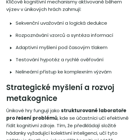
Klíčové kognitivní mechanismy aktivované během
výzev v únikových hrách zahrnují:
Sekvenční uvažování a logická dedukce
Rozpoznávání vzorců a syntéza informací
Adaptivní myšlení pod časovým tlakem
Testování hypotéz a rychlé ověřování
Nelineární přístup ke komplexním výzvám
Strategické myšlení a rozvoj
metakognice
Únikové hry fungují jako
strukturované laboratoře
pro řešení problémů
, kde se účastníci učí efektivně
řídit kognitivní zdroje. Tím, že předkládají složité
hádanky vyžadující kolektivní inteligenci, učí tyto