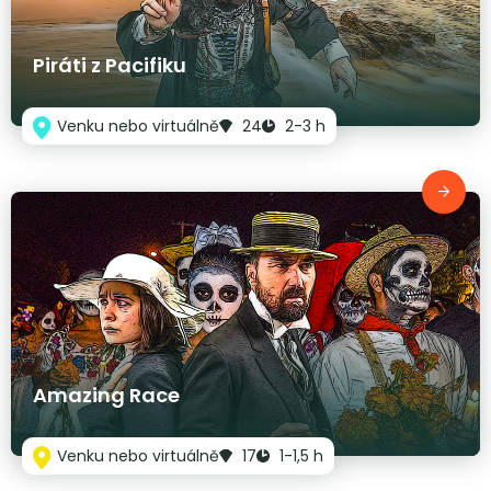
Piráti z Pacifiku
Venku nebo virtuálně
24
2-3 h
Amazing Race
Venku nebo virtuálně
17
1-1,5 h