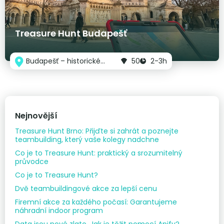
Treasure Hunt Budapešť
Budapešť – historické
50
2-3h
centrum
Nejnovější
Treasure Hunt Brno: Přijďte si zahrát a poznejte
teambuilding, který vaše kolegy nadchne
Co je to Treasure Hunt: praktický a srozumitelný
průvodce
Co je to Treasure Hunt?
Dvě teambuildingové akce za lepší cenu
Firemní akce za každého počasí: Garantujeme
náhradní indoor program
Data jsou nové zlato. Jak je těžit pomocí Apify?