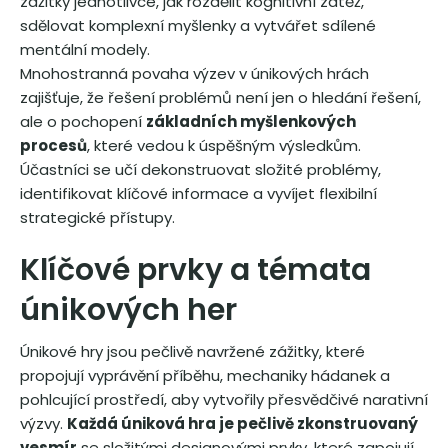
zážitky jednotlivce, jak rozdělit kognitivní zátěž,
sdělovat komplexní myšlenky a vytvářet sdílené
mentální modely.
Mnohostranná povaha výzev v únikových hrách
zajišťuje, že řešení problémů není jen o hledání řešení,
ale o pochopení
základních myšlenkových
procesů
, které vedou k úspěšným výsledkům.
Účastníci se učí dekonstruovat složité problémy,
identifikovat klíčové informace a vyvíjet flexibilní
strategické přístupy.
Klíčové prvky a témata
únikových her
Únikové hry jsou pečlivě navržené zážitky, které
propojují vyprávění příběhu, mechaniky hádanek a
pohlcující prostředí, aby vytvořily přesvědčivé narativní
výzvy.
Každá úniková hra je pečlivě zkonstruovaný
vesmír
se složitými designovými prvky, které zapojují