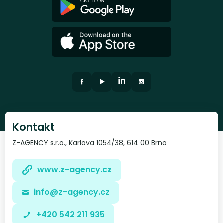
Kontakt
Z-AGENCY s.r.o., Karlova 1054/38, 614 00 Brno
www.z-agency.cz
info@z-agency.cz
+420 542 211 935