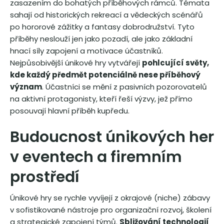
zasazením do bohatých příběhových rámců. Témata
sahají od historických rekreací a vědeckých scénářů
po hororové zážitky a fantasy dobrodružství. Tyto
příběhy neslouží jen jako pozadí, ale jako základní
hnací síly zapojení a motivace účastníků.
Nejpůsobivější únikové hry vytvářejí
pohlcující světy,
kde každý předmět potenciálně nese příběhový
význam
. Účastníci se mění z pasivních pozorovatelů
na aktivní protagonisty, kteří řeší výzvy, jež přímo
posouvají hlavní příběh kupředu.
Budoucnost únikových her
v eventech a firemním
prostředí
Únikové hry se rychle vyvíjejí z okrajové (niche) zábavy
v sofistikované nástroje pro organizační rozvoj, školení
a strategické zapojení týmů.
Sbližování technologií