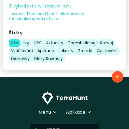
10 výhod aktivity Treasure Hunt
Lowcost Treasure Hunt – ekonomická
teambuildingová aktivita
Štítky
Vše
Hry
GPS
Aktuality
Teambuilding
Rozvoj
Vzdělávání
Aplikace
Lokality
Trendy
Cestování
Deskovky
Filmy & seriály
Menu
Aplikace