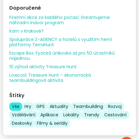
Doporučené
Firemní akce za každého počasí: Garantujeme
náhradní indoor program
Kam v Krakově?
Spolupráce Z-AGENCY a hotelů s využitím herní
platformy TerraHunt
Escape Box: Fyzická únikovka až pro 50 účastníků
najednou
10 výhod aktivity Treasure Hunt
Lowcost Treasure Hunt – ekonomická
teambuildingová aktivita
Štítky
Vše
Hry
GPS
Aktuality
Teambuilding
Rozvoj
Vzdělávání
Aplikace
Lokality
Trendy
Cestování
Deskovky
Filmy & seriály