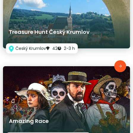
Treasure Hunt Český Krumlov
Český Krumlov
42
2-3 h
Amazing Race