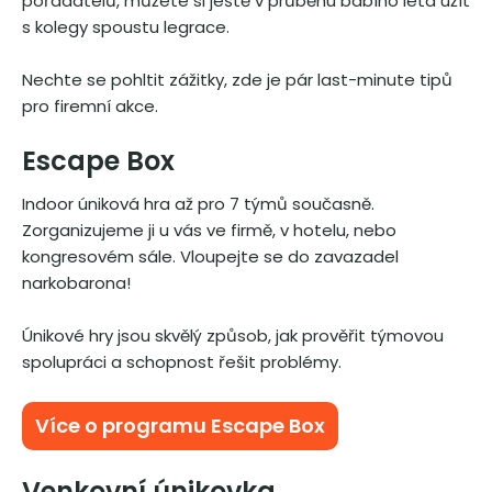
pořadatelů, můžete si ještě v průběhu babího léta užít
s kolegy spoustu legrace.
Nechte se pohltit zážitky, zde je pár last-minute tipů
pro firemní akce.
Escape Box
Indoor úniková hra až pro 7 týmů současně.
Zorganizujeme ji u vás ve firmě, v hotelu, nebo
kongresovém sále. Vloupejte se do zavazadel
narkobarona!
Únikové hry jsou skvělý způsob, jak prověřit týmovou
spolupráci a schopnost řešit problémy.
Více o programu Escape Box
Venkovní únikovka