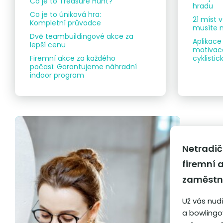
Co je to Treasure Hunt?
hradu
Co je to úniková hra:
21 míst 
Kompletní průvodce
musíte n
Dvě teambuildingové akce za
Aplikace
lepší cenu
motivace
Firemní akce za každého
cyklist
počasí: Garantujeme náhradní
indoor program
Netradi
firemní a
zaměstn
Už vás nudí
a bowlingo