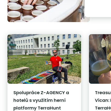
Spolupráce Z-AGENCY a
Treasu
hotelů s využitím herní
Vican:
platformy TerraHunt
TerraH