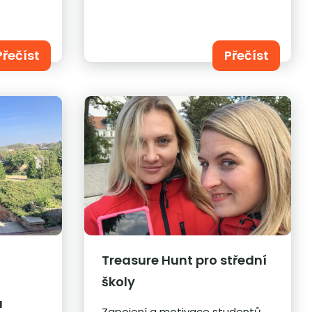
Přečíst
Přečíst
Treasure Hunt pro střední
školy
u
Zapojení a motivace studentů