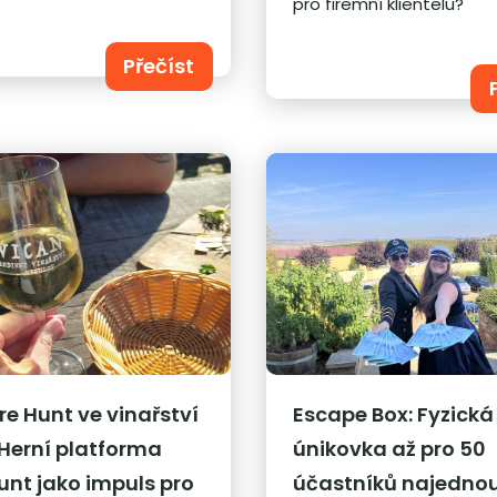
pro firemní klientelu?
Přečíst
re Hunt ve vinařství
Escape Box: Fyzická
 Herní platforma
únikovka až pro 50
unt jako impuls pro
účastníků najedno