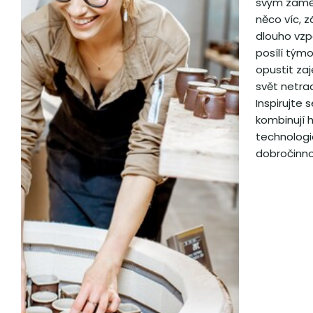
svým zamě
něco víc, z
dlouho vzp
posílí tým
opustit za
svět netrad
Inspirujte 
kombinují h
technologie
dobročinno