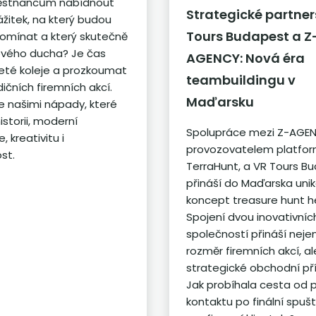
stnancům nabídnout
Strategické partner
ážitek, na který budou
Tours Budapest a Z
omínat a který skutečně
ového ducha? Je čas
AGENCY: Nová éra
jeté koleje a prozkoumat
teambuildingu v
ičních firemních akcí.
Maďarsku
se našimi nápady, které
istorii, moderní
Spolupráce mezi Z-AGE
, kreativitu i
provozovatelem platfor
st.
TerraHunt, a VR Tours B
přináší do Maďarska unik
koncept treasure hunt h
Spojení dvou inovativníc
společností přináší neje
rozměr firemních akcí, a
strategické obchodní příl
Jak probíhala cesta od 
kontaktu po finální spušt