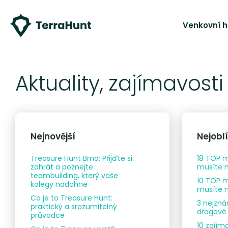
Venkovní h
Aktuality, zajímavosti
Nejnovější
Nejobl
Treasure Hunt Brno: Přijďte si
18 TOP m
zahrát a poznejte
musíte n
teambuilding, který vaše
10 TOP m
kolegy nadchne
musíte n
Co je to Treasure Hunt:
3 nejzná
praktický a srozumitelný
drogové 
průvodce
10 zajím