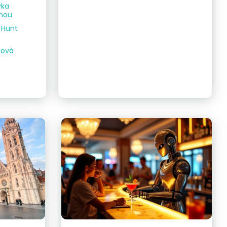
vka
dnou
e Hunt
gová