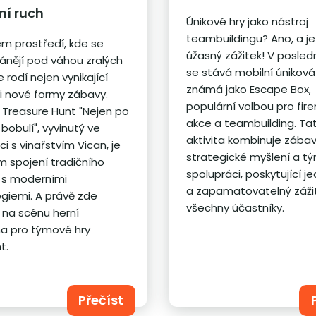
ní ruch
Únikové hry jako nástroj
teambuildingu? Ano, a je
kém prostředí, kde se
úžasný zážitek! V posled
klánějí pod váhou zralých
se stává mobilní úniková
e rodí nejen vynikající
známá jako Escape Box,
e i nové formy zábavy.
populární volbou pro fir
Treasure Hunt "Nejen po
akce a teambuilding. Ta
bobulí", vyvinutý ve
aktivita kombinuje zábav
i s vinařstvím Vican, je
strategické myšlení a 
m spojení tradičního
spolupráci, poskytující j
í s moderními
a zapamatovatelný záži
giemi. A právě zde
všechny účastníky.
 na scénu herní
a pro týmové hry
t.
Přečíst