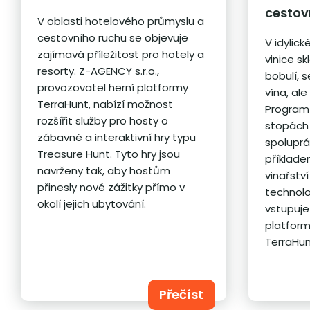
cestov
V oblasti hotelového průmyslu a
cestovního ruchu se objevuje
V idylic
zajímavá příležitost pro hotely a
vinice s
resorty. Z-AGENCY s.r.o.,
bobulí, s
provozovatel herní platformy
vína, al
TerraHunt, nabízí možnost
Program 
rozšířit služby pro hosty o
stopách 
zábavné a interaktivní hry typu
spoluprác
Treasure Hunt. ​Tyto hry jsou
příklade
navrženy tak, aby hostům
vinařstv
přinesly nové zážitky přímo v
technolo
okolí jejich ubytování.
vstupuje
platform
TerraHun
Přečíst