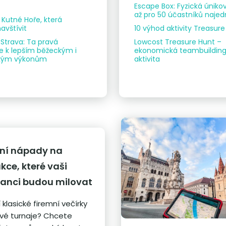
Escape Box: Fyzická úniko
až pro 50 účastníků naje
v Kutné Hoře, která
avštívit
10 výhod aktivity Treasur
 Strava: Ta pravá
Lowcost Treasure Hunt –
 k lepším běžeckým i
ekonomická teambuildin
ickým výkonům
aktivita
ční nápady na
kce, které vaši
anci budou milovat
 klasické firemní večírky
vé turnaje? Chcete