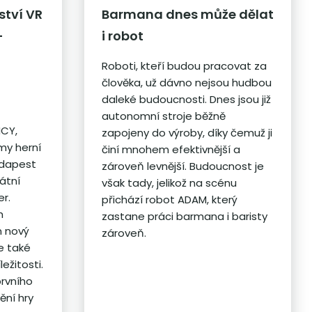
ství VR
Barmana dnes může dělat
-
i robot
Roboti, kteří budou pracovat za
člověka, už dávno nejsou hudbou
daleké budoucnosti. Dnes jsou již
autonomní stroje běžně
NCY,
zapojeny do výroby, díky čemuž ji
my herní
činí mnohem efektivnější a
udapest
zároveň levnější. Budoucnost je
átní
však tady, jelikož na scénu
er.
přichází robot ADAM, který
h
zastane práci barmana i baristy
n nový
zároveň.
le také
ežitosti.
prvního
ění hry