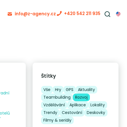
+420 542 211 935
info@z-agency.cz
Štítky
Vše
Hry
GPS
Aktuality
radní
Teambuilding
Rozvoj
Vzdělávání
Aplikace
Lokality
Trendy
Cestování
Deskovky
otelů
y
Filmy & seriály