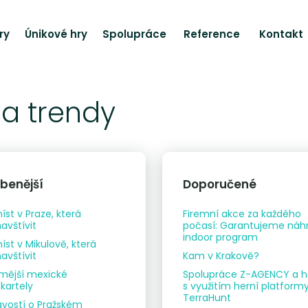
ry
Únikové hry
Spolupráce
Reference
Kontakt
 a trendy
íbenější
Doporučené
íst v Praze, která
Firemní akce za každého
avštívit
počasí: Garantujeme náh
indoor program
íst v Mikulově, která
avštívit
Kam v Krakově?
mější mexické
Spolupráce Z-AGENCY a h
kartely
s využitím herní platform
TerraHunt
avostí o Pražském