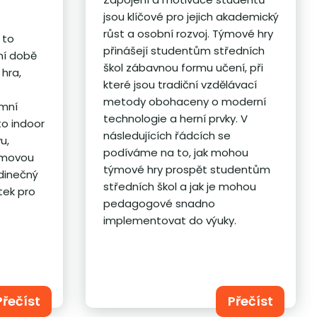
jsou klíčové pro jejich akademický
růst a osobní rozvoj. Týmové hry
 to
přinášejí studentům středních
ní době
škol zábavnou formu učení, při
 hra,
které jsou tradiční vzdělávací
metody obohaceny o moderní
emní
technologie a herní prvky. V
to indoor
následujících řádcích se
u,
podíváme na to, jak mohou
týmovou
týmové hry prospět studentům
edinečný
středních škol a jak je mohou
tek pro
pedagogové snadno
implementovat do výuky.
Přečíst
Přečíst