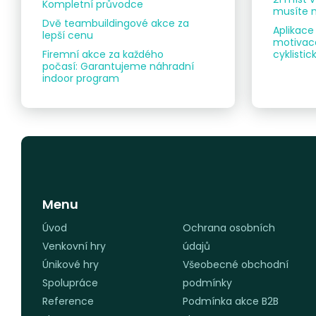
Kompletní průvodce
musíte n
Dvě teambuildingové akce za
Aplikace
lepší cenu
motivace
Firemní akce za každého
cyklist
počasí: Garantujeme náhradní
indoor program
Menu
Úvod
Ochrana osobních
Venkovní hry
údajů
Únikové hry
Všeobecné obchodní
Spolupráce
podmínky
Reference
Podmínka akce B2B