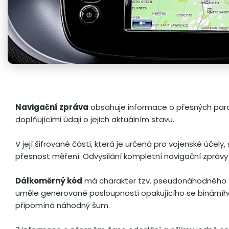
Navigační zpráva
obsahuje informace o přesných para
doplňujícími údaji o jejich aktuálním stavu.
V její šifrované části, která je určená pro vojenské účely
přesnost měření. Odvysílání kompletní navigační zprávy z
Dálkoměrný kód
má charakter tzv. pseudonáhodného 
uměle generované posloupnosti opakujícího se binárního
připomíná náhodný šum.