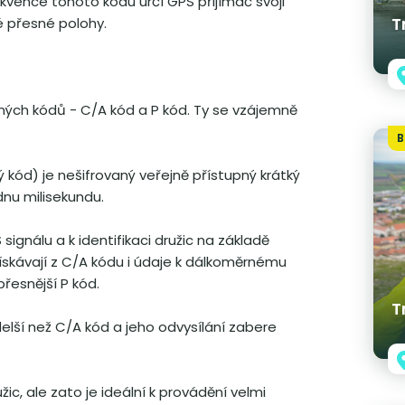
vence tohoto kódu určí GPS přijímač svoji
T
é přesné polohy.
ných kódů - C/A kód a P kód. Ty se vzájemně
B
kód) je nešifrovaný veřejně přístupný krátký
dnu milisekundu.
ignálu a k identifikaci družic na základě
 získávají z C/A kódu i údaje k dálkoměrnému
řesnější P kód.
T
elší než C/A kód a jeho odvysílání zabere
ic, ale zato je ideální k provádění velmi