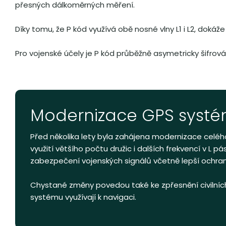
přesných dálkoměrných měření.
Díky tomu, že P kód využívá obě nosné vlny L1 i L2, dokáže 
Pro vojenské účely je P kód průběžně asymetricky šifro
Modernizace GPS syst
Před několika lety byla zahájena modernizace celé
využití většího počtu družic i dalších frekvencí v L p
zabezpečení vojenských signálů včetně lepší ochrany
Chystané změny povedou také ke zpřesnění civilních 
systému využívají k navigaci.