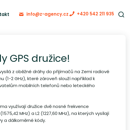
+420 542 211 935
info@z-agency.cz
takt
dy GPS družice!
vysílá z oběžné dráhy do přijímačů na Zemi radiové
mu (1-2 GHz), které zároveň slouží například k
ivatelům mobilních telefonů nebo leteckého
ma využívají družice dvě nosné frekvence
(1575,42 MHz) a L2 (1227,60 MHz), na kterých vysílají
vy a dálkoměrné kódy.