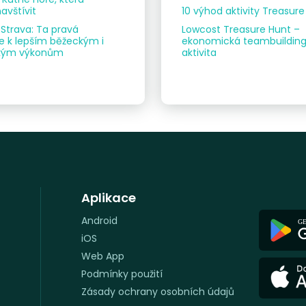
avštívit
10 výhod aktivity Treasur
 Strava: Ta pravá
Lowcost Treasure Hunt –
 k lepším běžeckým i
ekonomická teambuildin
ickým výkonům
aktivita
Aplikace
Android
iOS
Web App
Podmínky použití
Zásady ochrany osobních údajů