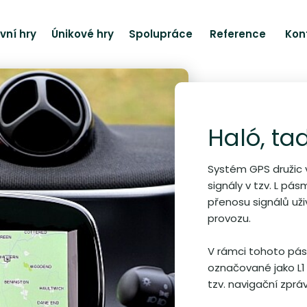
vní hry
Únikové hry
Spolupráce
Reference
Kon
Haló, ta
Systém GPS družic 
signály v tzv. L pás
přenosu signálů už
provozu.
V rámci tohoto pás
označované jako L1 
tzv. navigační zprá