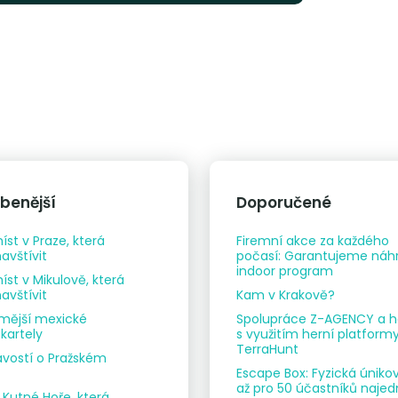
íbenější
Doporučené
íst v Praze, která
Firemní akce za každého
avštívit
počasí: Garantujeme náh
indoor program
íst v Mikulově, která
avštívit
Kam v Krakově?
mější mexické
Spolupráce Z-AGENCY a h
kartely
s využitím herní platform
TerraHunt
avostí o Pražském
Escape Box: Fyzická úniko
až pro 50 účastníků naje
v Kutné Hoře, která