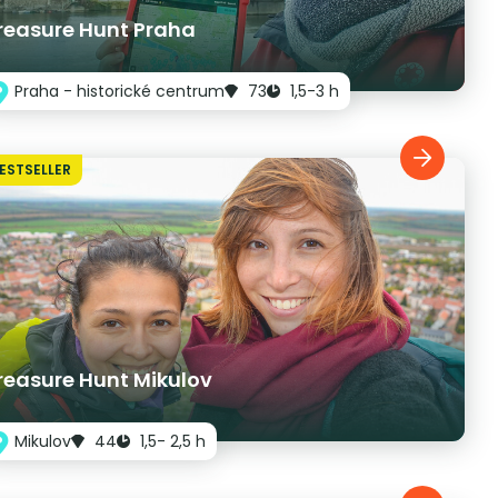
reasure Hunt Praha
Praha - historické centrum
73
1,5-3 h
ESTSELLER
reasure Hunt Mikulov
Mikulov
44
1,5- 2,5 h