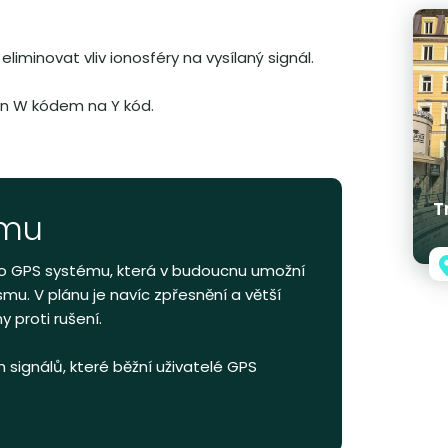
eliminovat vliv ionosféry na vysílaný signál.
ván W kódem na Y kód.
T
ému
ho GPS systému, která v budoucnu umožní
ásmu. V plánu je navíc zpřesnění a větší
 proti rušení.
signálů, které běžní uživatelé GPS