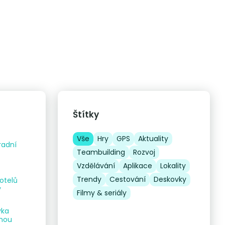
Štítky
Vše
Hry
GPS
Aktuality
radní
Teambuilding
Rozvoj
Vzdělávání
Aplikace
Lokality
Trendy
Cestování
Deskovky
otelů
y
Filmy & seriály
vka
dnou