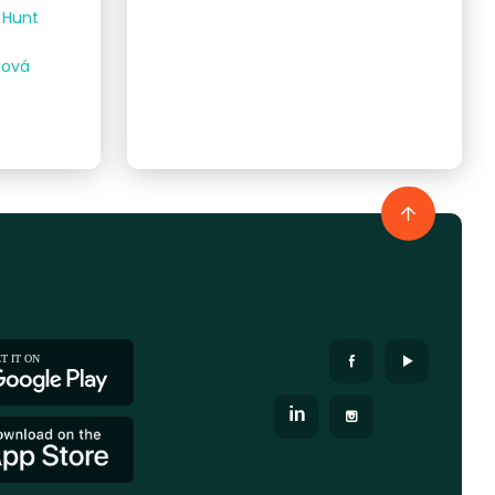
e Hunt
gová