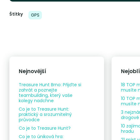
Štítky
GPS
Nejnovější
Nejobl
Treasure Hunt Brno: Přijďte si
18 TOP m
zahrát a poznejte
musíte n
teambuilding, který vaše
10 TOP m
kolegy nadchne
musíte n
Co je to Treasure Hunt:
3 nejzná
praktický a srozumitelný
drogové 
průvodce
10 zajím
Co je to Treasure Hunt?
hradu
Co je to úniková hra:
21 míst 