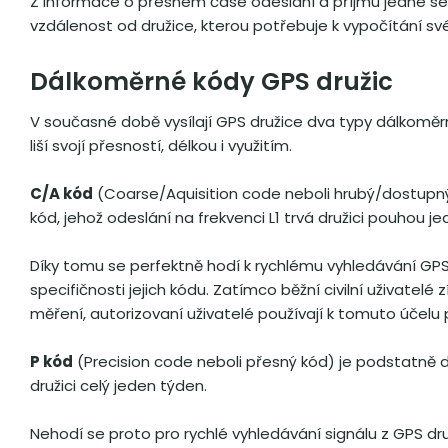
Z informace o přesném čase odeslání a příjmu jedné sek
vzdálenost od družice, kterou potřebuje k vypočítání sv
Dálkoměrné kódy GPS družic
V současné době vysílají GPS družice dva typy dálkoměr
liší svojí přesností, délkou i využitím.
C/A kód
(Coarse/Aquisition code neboli hrubý/dostupný 
kód, jehož odeslání na frekvenci L1 trvá družici pouhou je
Díky tomu se perfektně hodí k rychlému vyhledávání GPS s
specifičnosti jejich kódu. Zatímco běžní civilní uživatelé
měření, autorizovaní uživatelé používají k tomuto účelu p
P kód
(Precision code neboli přesný kód) je podstatně d
družici celý jeden týden.
Nehodí se proto pro rychlé vyhledávání signálu z GPS druž