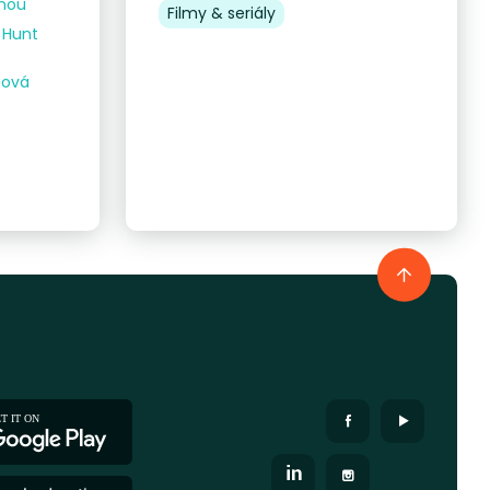
dnou
Filmy & seriály
e Hunt
gová