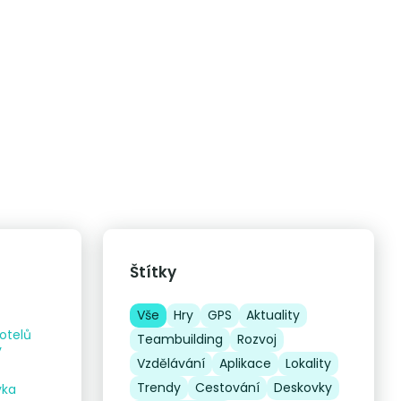
Štítky
Vše
Hry
GPS
Aktuality
otelů
Teambuilding
Rozvoj
y
Vzdělávání
Aplikace
Lokality
Trendy
Cestování
Deskovky
vka