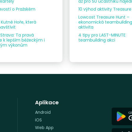
kartely
až pro 50 účastníků naje
avostí o Pražském
10 výhod aktivity Treasur
Lowcost Treasure Hunt –
v Kutné Hoře, která
ekonomická teambuildin
avštívit
aktivita
 Strava: Ta pravá
4 tipy pro LAST-MINUTE
 k lepším běžeckým i
teambuilding akci
ickým výkonům
Aplikace
Android
iOS
Web App