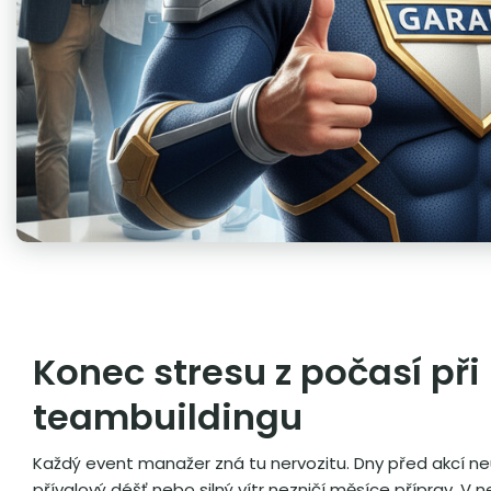
Konec stresu z počasí při
teambuildingu
Každý event manažer zná tu nervozitu. Dny před akcí n
přívalový déšť nebo silný vítr nezničí měsíce příprav. V 