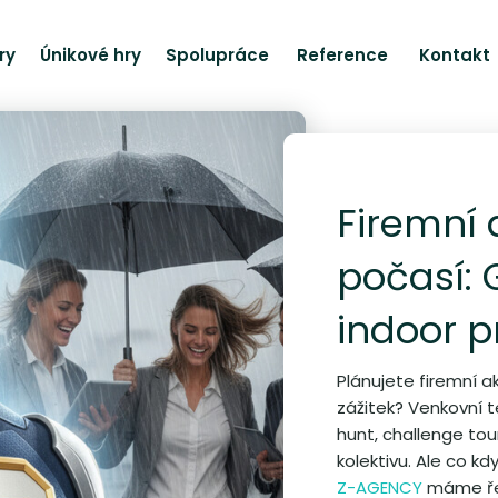
ry
Únikové hry
Spolupráce
Reference
Kontakt
Firemní
počasí:
indoor 
Plánujete firemní 
zážitek? Venkovní t
hunt, challenge tou
kolektivu. Ale co k
Z-AGENCY
máme ře