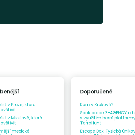
íbenější
Doporučené
íst v Praze, která
Kam v Krakově?
avštívit
Spolupráce Z-AGENCY a h
íst v Mikulově, která
s využitím herní platform
avštívit
TerraHunt
mější mexické
Escape Box: Fyzická úniko