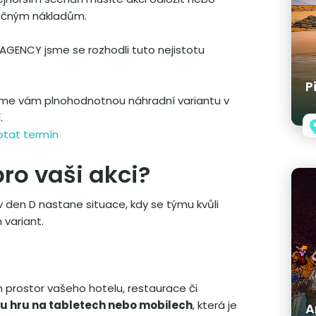
tečným nákladům.
AGENCY jsme se rozhodli tuto nejistotu
P
jeme vám plnohodnotnou náhradní variantu v
.
tat termín
pro vaši akci?
 v den D nastane situace, kdy se týmu kvůli
 variant.
 prostor vašeho hotelu, restaurace či
u hru na tabletech nebo mobilech
, která je
A