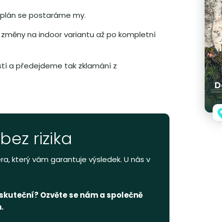
í plán se postaráme my.
 změny na indoor variantu až po kompletní
tí a předejdeme tak zklamání z
D
bez rizika
a, který vám garantuje výsledek. U nás v
uskuteční? Ozvěte se nám a společně
.