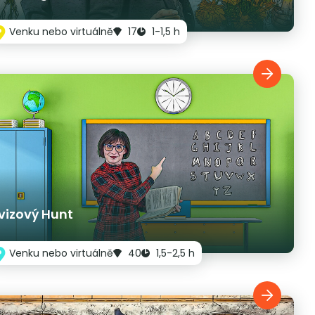
Venku nebo virtuálně
17
1-1,5 h
vizový Hunt
Venku nebo virtuálně
40
1,5-2,5 h