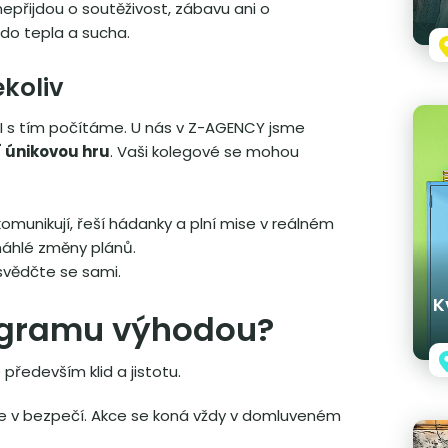
nepřijdou o soutěživost, zábavu ani o
 do tepla a sucha.
ekoliv
I s tím počítáme. U nás v Z-AGENCY jsme
í únikovou hru
. Vaši kolegové se mohou
komunikují, řeší hádanky a plní mise v reálném
náhlé změny plánů.
vědčte se sami.
K
rogramu výhodou?
především klid a jistotu.
je v bezpečí. Akce se koná vždy v domluveném