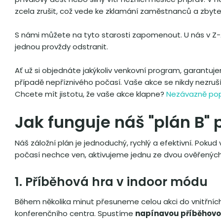
zcela zrušit, což vede ke zklamání zaměstnanců a zby
S námi můžete na tyto starosti zapomenout. U nás v Z-
jednou provždy odstranit.
Ať už si objednáte jakýkoliv venkovní program, garantu
případě nepříznivého počasí. Vaše akce se nikdy nezruší
Chcete mít jistotu, že vaše akce klapne?
Nezávazně pop
Jak funguje náš "plán B" 
Náš záložní plán je jednoduchý, rychlý a efektivní. Pokud
počasí nechce ven, aktivujeme jednu ze dvou ověřených
1. Příběhová hra v indoor módu
Během několika minut přesuneme celou akci do vnitřních
konferenčního centra. Spustíme
napínavou příběhovo