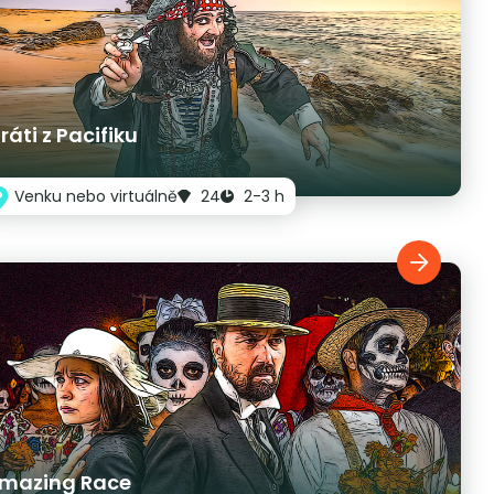
iráti z Pacifiku
Venku nebo virtuálně
24
2-3 h
mazing Race