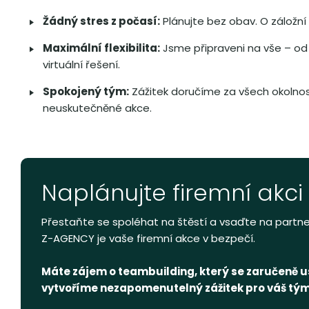
Žádný stres z počasí:
Plánujte bez obav. O záložn
Maximální flexibilita:
Jsme připraveni na vše – od
virtuální řešení.
Spokojený tým:
Zážitek doručíme za všech okolnos
neuskutečněné akce.
Naplánujte firemní akci 
Přestaňte se spoléhat na štěstí a vsaďte na partner
Z-AGENCY je vaše firemní akce v bezpečí.
Máte zájem o teambuilding, který se zaručeně 
vytvoříme nezapomenutelný zážitek pro váš tým