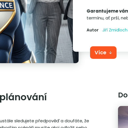
Garantujeme vá
termínu, ať prší, ne
Autor
Jiří Zmidloch
Více
Do
 plánování
eustále sledujete předpověď a doufáte, že
nejhorším scénáři musíte akci odložit nebo