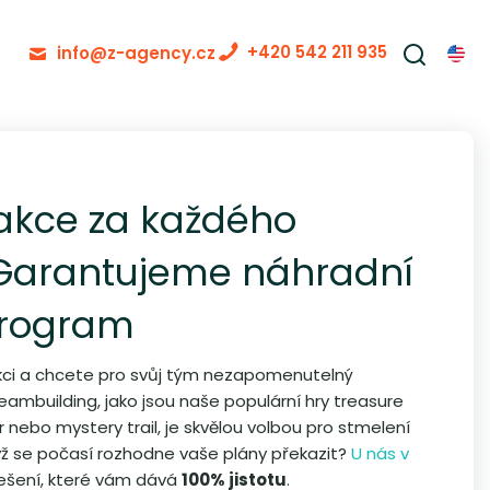
+420 542 211 935
info@z-agency.cz
 akce za každého
 Garantujeme náhradní
program
akci a chcete pro svůj tým nezapomenutelný
eambuilding, jako jsou naše populární hry treasure
r nebo mystery trail, je skvělou volbou pro stmelení
dyž se počasí rozhodne vaše plány překazit?
U nás v
šení, které vám dává
100% jistotu
.