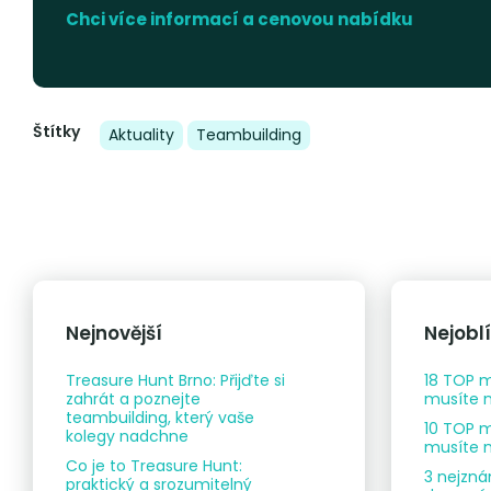
Chci více informací a cenovou nabídku
Štítky
Aktuality
Teambuilding
Nejnovější
Nejobl
Treasure Hunt Brno: Přijďte si
18 TOP m
zahrát a poznejte
musíte n
teambuilding, který vaše
10 TOP m
kolegy nadchne
musíte n
Co je to Treasure Hunt:
3 nejzná
praktický a srozumitelný