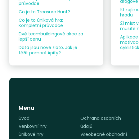
drogové 
průvodce
10 zajím
Co je to Treasure Hunt?
hradu
Co je to úniková hra:
21 míst 
Kompletní průvodce
musíte n
Dvě teambuildingové akce za
Aplikace
lepší cenu
motivace
Data jsou nové zlato. Jak je
cyklist
těžit pomocí Apify?
Menu
Úvod
Ochrana osobních
Venkovní hry
údajů
Únikové hry
Všeobecné obchodní